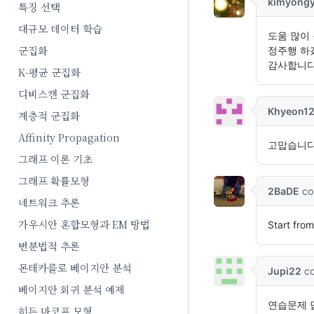
특징 선택
대규모 데이터 학습
군집화
K-평균 군집화
디비스캔 군집화
계층적 군집화
Affinity Propagation
그래프 이론 기초
그래프 확률모형
네트워크 추론
가우시안 혼합모형과 EM 방법
변분법적 추론
몬테카를로 베이지안 분석
베이지안 회귀 분석 예제
히든 마코프 모형