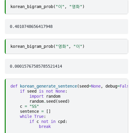
korean_bigram_prob
(
"이"
,
"영화"
)
korean_bigram_prob
(
"영화"
,
"이"
)
def
korean_generate_sentence
(
seed
=
None
,
debug
=
False
if
seed
is
not
None
:
import
random
random
.
seed
(
seed
)
c
=
"SS"
sentence
=
[]
while
True
:
if
c
not
in
cpd
:
break