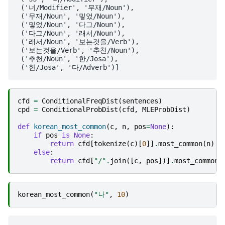
 ('너/Modifier', '무재/Noun'),

 ('무재/Noun', '밓었/Noun'),

 ('밓었/Noun', '다그/Noun'),

 ('다그/Noun', '래서/Noun'),

 ('래서/Noun', '보는것을/Verb'),

 ('보는것을/Verb', '추천/Noun'),

 ('추천/Noun', '한/Josa'),

cfd
=
ConditionalFreqDist
(
sentences
)
cpd
=
ConditionalProbDist
(
cfd
,
MLEProbDist
)
def
korean_most_common
(
c
,
n
,
pos
=
None
):
if
pos
is
None
:
return
cfd
[
tokenize
(
c
)[
0
]]
.
most_common
(
n
)
else
:
return
cfd
[
"/"
.
join
([
c
,
pos
])]
.
most_common
(
korean_most_common
(
"나"
,
10
)