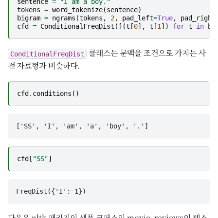
sentence
=
"I am a boy."
tokens
=
word_tokenize
(
sentence
)
bigram
=
ngrams
(
tokens
,
2
,
pad_left
=
True
,
pad_right
cfd
=
ConditionalFreqDist
([(
t
[
0
],
t
[
1
])
for
t
in
bi
클래스는 문맥을 조건으로 가지는 사
ConditionalFreqDist
전 자료형과 비슷하다.
cfd
.
conditions
()
cfd
[
"SS"
]
다음은 nltk 패키지의 샘플 코퍼스인 movie_reviews의 텍스