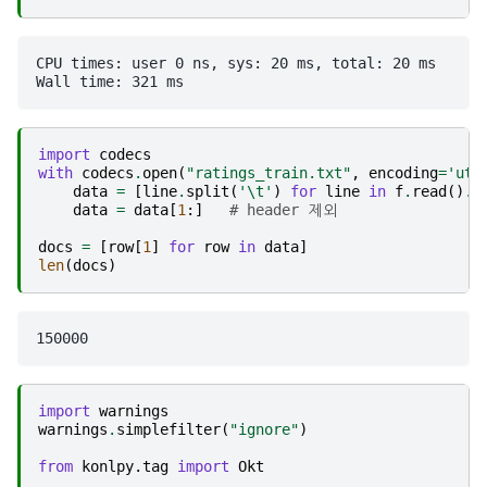
CPU times: user 0 ns, sys: 20 ms, total: 20 ms

import
codecs
with
codecs
.
open
(
"ratings_train.txt"
,
encoding
=
'utf
data
=
[
line
.
split
(
'
\t
'
)
for
line
in
f
.
read
()
.
s
data
=
data
[
1
:]
# header 제외
docs
=
[
row
[
1
]
for
row
in
data
]
len
(
docs
)
import
warnings
warnings
.
simplefilter
(
"ignore"
)
from
konlpy.tag
import
Okt