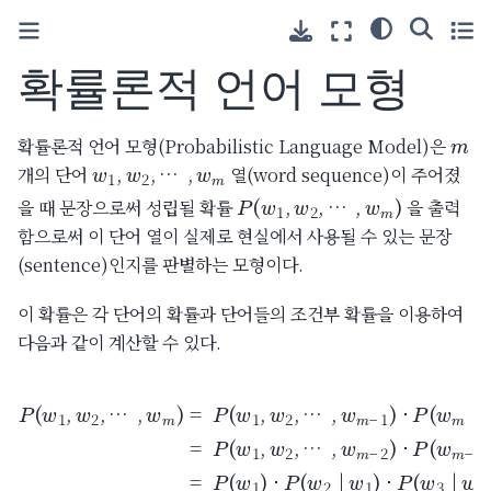
확률론적 언어 모형
m
확률론적 언어 모형(Probabilistic Language Model)은
w
1
,
w
2
,
…
,
w
m
개의 단어
열(word sequence)이 주어졌
P
(
w
1
,
w
2
,
…
,
w
m
)
을 때 문장으로써 성립될 확률
을 출력
함으로써 이 단어 열이 실제로 현실에서 사용될 수 있는 문장
(sentence)인지를 판별하는 모형이다.
이 확률은 각 단어의 확률과 단어들의 조건부 확률을 이용하여
다음과 같이 계산할 수 있다.
…
…
,
w
,
w
m
m
−
−
1
1
)
=
P
)
…
⋅
P
(
…
P
P
,
(
w
w
(
w
(
,
w
w
1
w
m
1
,
m
m
w
m
)
−
⋅
2
|
P
2
−
|
w
w
,
)
2
(
…
⋅
w
)
1
P
1
⋅
,
,
P
2
(
,
w
w
w
w
|
(
m
2
w
w
2
m
,
,
1
…
)
m
…
=
−
)
,
⋅
P
1
|
,
w
P
w
w
|
(
(
w
m
w
m
1
w
1
,
1
−
w
−
3
,
,
1
w
1
w
|
2
)
w
)
2
,
=
2
1
,
P
,
,
(
w
w
2
1
)
,
P
w
(
2
w
,
4
|