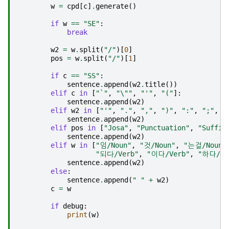
w
=
cpd
[
c
]
.
generate
()
if
w
==
"SE"
:
break
w2
=
w
.
split
(
"/"
)[
0
]
pos
=
w
.
split
(
"/"
)[
1
]
if
c
==
"SS"
:
sentence
.
append
(
w2
.
title
())
elif
c
in
[
"`"
,
"
\"
"
,
"'"
,
"("
]:
sentence
.
append
(
w2
)
elif
w2
in
[
"'"
,
"."
,
","
,
")"
,
":"
,
";"
,
"
sentence
.
append
(
w2
)
elif
pos
in
[
"Josa"
,
"Punctuation"
,
"Suffix
sentence
.
append
(
w2
)
elif
w
in
[
"임/Noun"
,
"것/Noun"
,
"는걸/Noun"
"되다/Verb"
,
"이다/Verb"
,
"하다/Ve
sentence
.
append
(
w2
)
else
:
sentence
.
append
(
" "
+
w2
)
c
=
w
if
debug
:
print
(
w
)