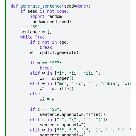
def
generate_sentence
(
seed
=
None
):
if
seed
is
not
None
:
import
random
random
.
seed
(
seed
)
c
=
"SS"
sentence
=
[]
while
True
:
if
c
not
in
cpd
:
break
w
=
cpd
[
c
]
.
generate
()
if
w
==
"SE"
:
break
elif
w
in
[
"i"
,
"ii"
,
"iii"
]:
w2
=
w
.
upper
()
elif
w
in
[
"mr"
,
"luc"
,
"i"
,
"robin"
,
"will
w2
=
w
.
title
()
else
:
w2
=
w
if
c
==
"SS"
:
sentence
.
append
(
w2
.
title
())
elif
c
in
[
"`"
,
"
\"
"
,
"'"
,
"("
]:
sentence
.
append
(
w2
)
elif
w
in
[
"'"
,
"."
,
","
,
")"
,
":"
,
";"
,
"?
sentence
.
append
(
w2
)