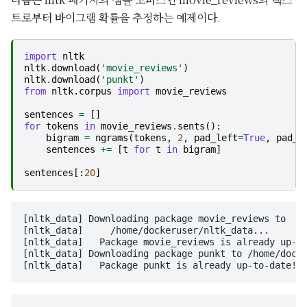
트로부터 바이그램 확률을 추정하는 예제이다.
import
nltk
nltk
.
download
(
'movie_reviews'
)
nltk
.
download
(
'punkt'
)
from
nltk.corpus
import
movie_reviews
sentences
=
[]
for
tokens
in
movie_reviews
.
sents
():
bigram
=
ngrams
(
tokens
,
2
,
pad_left
=
True
,
pad_r
sentences
+=
[
t
for
t
in
bigram
]
sentences
[:
20
]
[nltk_data] Downloading package movie_reviews to

[nltk_data]     /home/dockeruser/nltk_data...

[nltk_data]   Package movie_reviews is already up-to
[nltk_data] Downloading package punkt to /home/docke