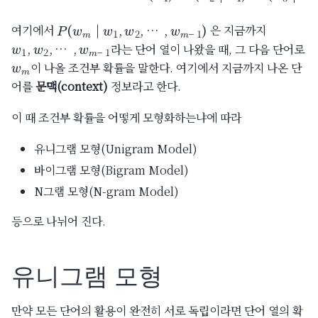
P
(
w
m
|
w
1
,
w
2
,
…
,
w
m
−
1
)
여기에서
은 지금까지
w
…
1
,
w
,
w
m
2
−
,
1
라는 단어 열이 나왔을 때, 그 다음 단어로
w
m
이 나올 조건부 확률을 말한다. 여기에서 지금까지 나온 단
어를
문맥(context)
정보라고 한다.
이 때 조건부 확률을 어떻게 모형화하는냐에 따라
유니그램 모형(Unigram Model)
바이그램 모형(Bigram Model)
N그램 모형(N-gram Model)
등으로 나뉘어 진다.
유니그램 모형
만약 모든 단어의 활용이 완전히 서로 독립이라면 단어 열의 확