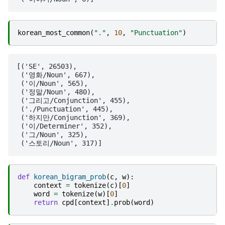
korean_most_common
(
"."
,
10
,
"Punctuation"
)
[('SE', 26503),

 ('영화/Noun', 667),

 ('이/Noun', 565),

 ('정말/Noun', 480),

 ('그리고/Conjunction', 455),

 ('./Punctuation', 445),

 ('하지만/Conjunction', 369),

 ('이/Determiner', 352),

 ('그/Noun', 325),

def
korean_bigram_prob
(
c
,
w
):
context
=
tokenize
(
c
)[
0
]
word
=
tokenize
(
w
)[
0
]
return
cpd
[
context
]
.
prob
(
word
)