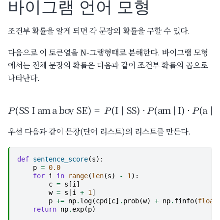
바이그램 언어 모형
조건부 확률을 알게 되면 각 문장의 확률을 구할 수 있다.
다음으로 이 토큰열을 N-그램형태로 분해한다. 바이그램 모형
에서는 전체 문장의 확률은 다음과 같이 조건부 확률의 곱으로
나타난다.
SS I am a boy SE
)
=
P
(
I
|
SS
)
⋅
P
(
am
P
(
|
I
)
⋅
P
(
a
|
am
)
⋅
P
(
boy
|
a
)
⋅
P
(
.
|
boy
)
우선 다음과 같이 문장(단어 리스트)의 리스트를 만든다.
def
sentence_score
(
s
):
p
=
0.0
for
i
in
range
(
len
(
s
)
-
1
):
c
=
s
[
i
]
w
=
s
[
i
+
1
]
p
+=
np
.
log
(
cpd
[
c
]
.
prob
(
w
)
+
np
.
finfo
(
float
return
np
.
exp
(
p
)