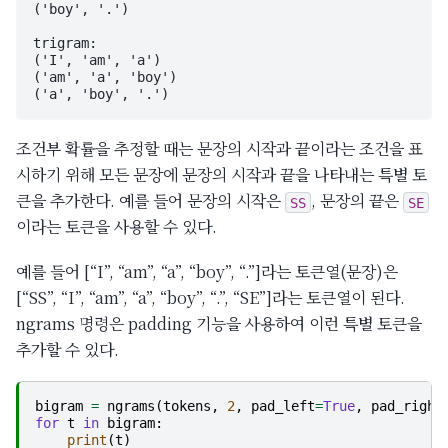
('boy', '.')

trigram:

('I', 'am', 'a')

('am', 'a', 'boy')

조건부 확률을 추정할 때는 문장의 시작과 끝이라는 조건을 표
시하기 위해 모든 문장에 문장의 시작과 끝을 나타내는 특별 토
큰을 추가한다. 예를 들어 문장의 시작은
, 문장의 끝은
SS
SE
이라는 토큰을 사용할 수 있다.
예를 들어 [“I”, “am”, “a”, “boy”, “.”]라는 토큰열(문장)은
[“SS”, “I”, “am”, “a”, “boy”, “.”, “SE”]라는 토큰열이 된다.
ngrams 명령은 padding 기능을 사용하여 이런 특별 토큰을
추가할 수 있다.
bigram
=
ngrams
(
tokens
,
2
,
pad_left
=
True
,
pad_right
for
t
in
bigram
:
print
(
t
)