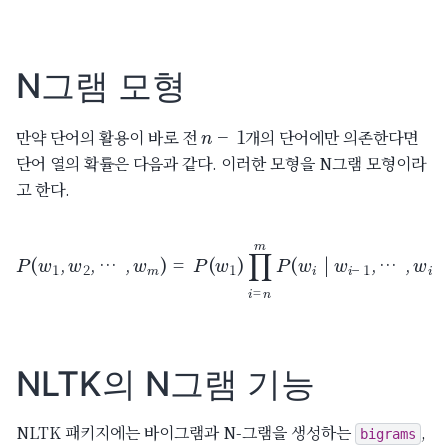
N그램 모형
n
−
1
만약 단어의 활용이 바로 전
개의 단어에만 의존한다면
단어 열의 확률은 다음과 같다. 이러한 모형을 N그램 모형이라
고 한다.
P
(
w
1
,
w
2
,
…
,
w
m
)
=
…
P
,
(
w
w
i
1
−
)
n
∏
)
i
=
n
m
P
(
w
i
|
w
i
−
1
,
NLTK의 N그램 기능
NLTK 패키지에는 바이그램과 N-그램을 생성하는
,
bigrams