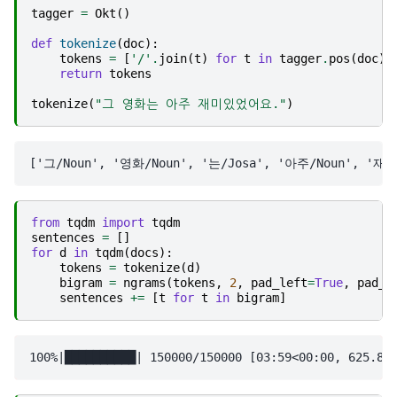
tagger
=
Okt
()
def
tokenize
(
doc
):
tokens
=
[
'/'
.
join
(
t
)
for
t
in
tagger
.
pos
(
doc
)]
return
tokens
tokenize
(
"그 영화는 아주 재미있었어요."
)
from
tqdm
import
tqdm
sentences
=
[]
for
d
in
tqdm
(
docs
):
tokens
=
tokenize
(
d
)
bigram
=
ngrams
(
tokens
,
2
,
pad_left
=
True
,
pad_r
sentences
+=
[
t
for
t
in
bigram
]