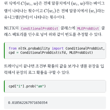
위 식에서
은 전체 말뭉치에서
라는 바이그
C
(
w
c
)
(
w
c
)
램이 나타나는 횟수이고
은 전체 말뭉치에서
라는
유니그램(단어)이 나타나는 횟수이다.
NLTK의
클래스에
클
ConditionalProbDist
MLEProbDist
래스 팩토리를 인수로 넣어 위와 같이 빈도를 추정할 수 있다.
from
nltk.probability
import
ConditionalProbDist
,
M
cpd
=
ConditionalProbDist
(
cfd
,
MLEProbDist
)
트레이닝이 끝나면 조건부 확률의 값을 보거나 샘플 문장을 입
력해서 문장의 로그 확률을 구할 수 있다.
cpd
[
"i"
]
.
prob
(
"am"
)