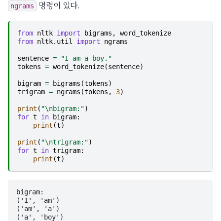
명령이 있다.
ngrams
from
nltk
import
bigrams
,
word_tokenize
from
nltk.util
import
ngrams
sentence
=
"I am a boy."
tokens
=
word_tokenize
(
sentence
)
bigram
=
bigrams
(
tokens
)
trigram
=
ngrams
(
tokens
,
3
)
print
(
"
\n
bigram:"
)
for
t
in
bigram
:
print
(
t
)
print
(
"
\n
trigram:"
)
for
t
in
trigram
:
print
(
t
)
bigram:

('I', 'am')

('am', 'a')

('a', 'boy')
